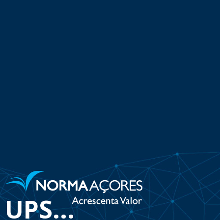
UPS...