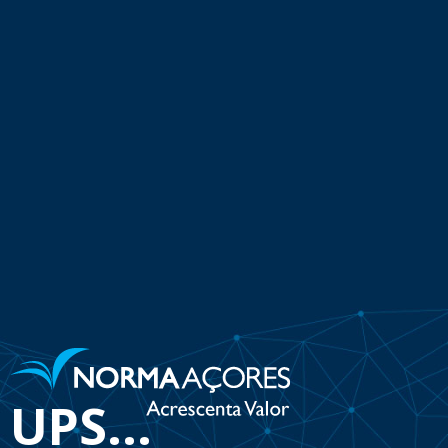
UPS...