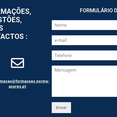
RMAÇÕES,
FORMULÁRIO 
STÕES,
S
ACTOS :
rmacao@formacoes.norma-
acores.pt
Enviar