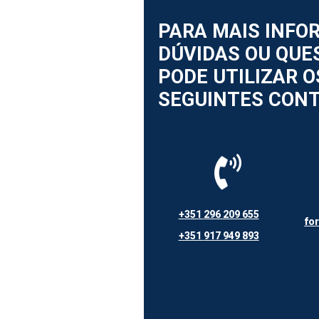
PARA MAIS INFO
DÚVIDAS OU QUE
PODE UTILIZAR O
SEGUINTES CONT
+351
296 209 655
fo
+351
917 949 893